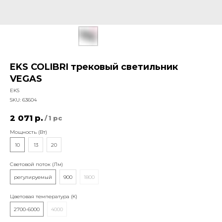
EKS COLIBRI трековый светильник
VEGAS
EKS
SKU:
63604
2 071
р.
/
1 pc
Мощность (Вт)
10
13
20
Световой поток (Лм)
регулируемый
900
1800
Цветовая температура (К)
2700-6000
4000