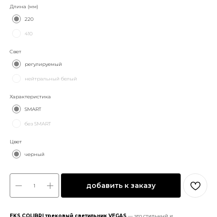
Длина (мм)
220
410
Свет
регулируемый
нейтральный белый
Характеристика
SMART
без SMART
Цвет
черный
добавить к заказу
EKS COLIBRI трековый светильник VEGAS
— это стильный и