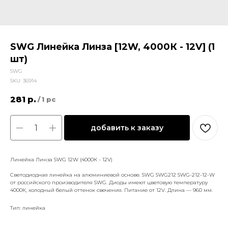
SWG Линейка Линза [12W, 4000К - 12V] (1
шт)
SWG
SKU:
36914
281
р.
/
1 pc
добавить к заказу
Линейка Линза SWG 12W (4000К - 12V)
Светодиодная линейка на алюминиевой основе. SWG SWG212 SWG-212-12-W
от российского производителя SWG. Диоды имеют цветовую температуру
4000К, холодный белый оттенок свечения. Питание от 12V. Длина — 960 мм.
Тип: линейка