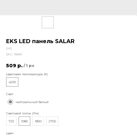
EKS LED панель SALAR
EKS
SKU:
15684
509
р.
/
1 pc
Цветовая температура (К)
4200
Свет
нейтральный белый
Световой поток (Лм)
720
1080
1800
2700
Цвет