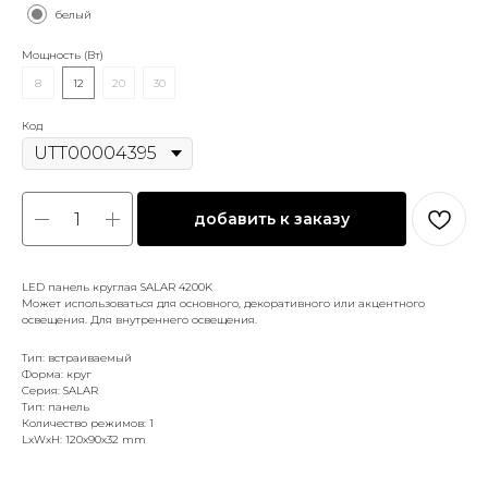
белый
Мощность (Вт)
8
12
20
30
Код
добавить к заказу
LED панель круглая SALAR 4200K
Может использоваться для основного, декоративного или акцентного
освещения. Для внутреннего освещения.
Тип: встраиваемый
Форма: круг
Серия: SALAR
Тип: панель
Количество режимов: 1
LxWxH: 120x90x32 mm