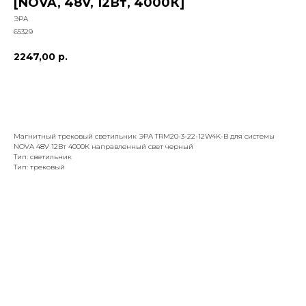
[NOVA, 48V, 12Вт, 4000К]
ЭРА
65329
2247,00
р.
добавить к заказу
Магнитный трековый светильник ЭРА TRM20-3-22-12W4K-B для системы
NOVA 48V 12Вт 4000К направленный свет черный
Тип: светильник
Тип: трековый