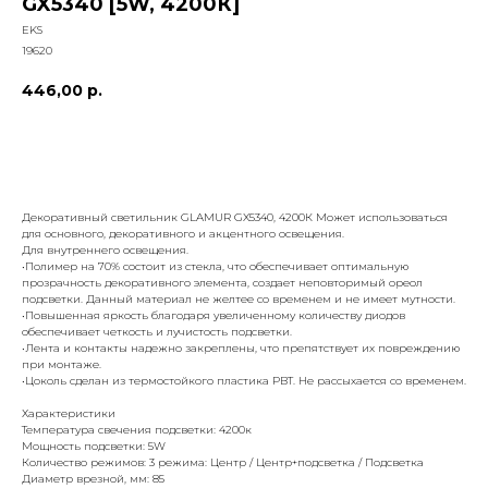
GX5340 [5W, 4200К]
EKS
19620
446,00
р.
добавить к заказу
Декоративный светильник GLAMUR GX5340, 4200К Может использоваться
для основного, декоративного и акцентного освещения.
Для внутреннего освещения.
•Полимер на 70% состоит из стекла, что обеспечивает оптимальную
прозрачность декоративного элемента, создает неповторимый ореол
подсветки. Данный материал не желтее со временем и не имеет мутности.
•Повышенная яркость благодаря увеличенному количеству диодов
обеспечивает четкость и лучистость подсветки.
•Лента и контакты надежно закреплены, что препятствует их повреждению
при монтаже.
•Цоколь сделан из термостойкого пластика PBT. Не рассыхается со временем.
Характеристики
Температура свечения подсветки: 4200к
Мощность подсветки: 5W
Количество режимов: 3 режима: Центр / Центр+подсветка / Подсветка
Диаметр врезной, мм: 85