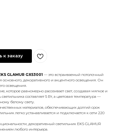
 к заказу
EKS GLAMUR GX53001
— это встраиваемый потолочный
 основного, декоративного и акцентного освещения. Он
его освещения.
е, которое равномерно рассеивает свет, создавая мягкое и
светильника составляет 5 Вт, а цветовая температура —
нному белому свету.
ачественных материалов, обеспечивающих долгий срок
ильник легко устанавливается и подключается к сети 220
кциональности, декоративный светильник EKS GLAMUR
лнением любого интерьера.