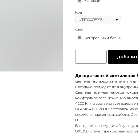
матовый
Код
Свет
нейтральный белый
добавить
Декоративный светильник 
светильник, предназначенный для
идеально подходит для внутренн
Светильник имеет матовое покрыти
комфортное освещение. Мощность 
4200 К, что соответствует естестве
GLAMUR GX53001 изготовлен из к
службы и надёжность работы. Свет
В.
Благодаря своему дизайну и фун
GX53001 станет прекрасным допо