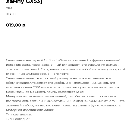
лампу GX53]
ЭРА
105810
819,00
р.
добавить к заказу
Светильник накладной OL12 от ЭРА — это стильный и функциональный
источник света, предназначенный для акцентного освещения жилых и
офисных помещений. Он идеально впишется в любой интерьер, от строгой
классики до ультрасовременного лофта.
Светильник имеет компактный размер и несложное техническое
обслуживание, что делает его удобным в использовании. Цоколь для
источника света GX53 позволяет использовать различные типы ламп, а
максимальная мощность лампы составляет 12 Вт.
Материал изготовления — алюминий, что обеспечивает прочность и
долговечность светильника. Светильник накладной OL12 SBK от ЭРА — это
отличный выбор для тех, кто ценит качество, стиль и функциональность.
Материал изделия: алюминий
Тип: светильник
Тип: накладной