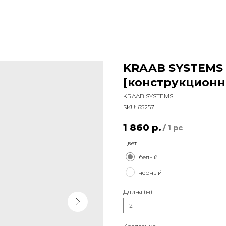
KRAAB SYSTEMS
[конструкционн
KRAAB SYSTEMS
SKU:
65257
1 860
р.
/
1 pc
Цвет
белый
черный
Длина (м)
2