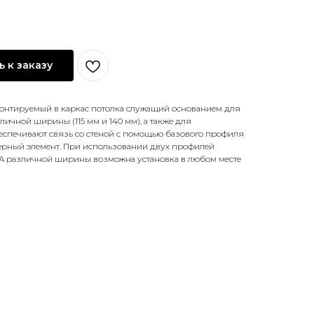
 к заказу
нтируемый в каркас потолка служащий основанием для
чной ширины (115 мм и 140 мм), а также для
спечивают связь со стеной с помощью базового профиля
ный элемент. При использовании двух профилей
различной ширины возможна установка в любом месте