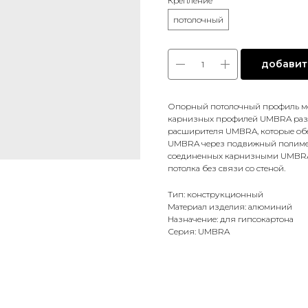
Крепление
потолочный
добавить
Опорный потолочный профиль мо
карнизных профилей UMBRA разли
расширителя UMBRA, которые обе
UMBRA через подвижный полимер
соединенных карнизными UMBRA 
потолка без связи со стеной.
Тип: конструкционный
Материал изделия: алюминий
Назначение: для гипсокартона
Серия: UMBRA