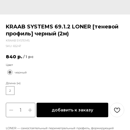
KRAAB SYSTEMS 69.1.2 LONER [теневой
профиль] черный (2м)
KRAAB SYSTEMS
SKU:
65247
840
р.
/
1 pc
Цвет
черный
Длина (м)
2
добавить к заказу
LONER — самостоятельный периметральный профиль, формирующий