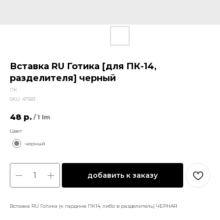
Вставка RU Готика [для ПК-14,
разделителя] черный
ПК
SKU:
47583
48
р.
/
1 lm
Цвет
черный
добавить к заказу
Вставка RU Готика (к гардине ПК14, либо в разделитель) ЧЕРНАЯ