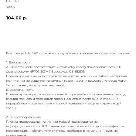
HALEAD
47064
104,00
р.
добавить к заказу
Все пленки HALEAD отличаются следующими ключевыми характеристиками:
1. Безопасность
А. Огнестойкость соответствует китайскому классу пожароопасности "В",
французскому NFP92-503M1, Евросоюза CE-BS2D2.
Пленка для натяжных потолков производства компании Halead негорючая,
при тлении не выделяет токсичных газов и других веществ , которые могут
быть опасны для здоровья человека.
В. Экологичность.
Пленка производится по экологичной формуле без использования свинца,
кадмия, этанола и формальдегидов. Полностью подвержена вторичной
переработке и соответствует мировой концепции защиты окружающей
среды.
2. Энергосбережение
Пленка производства компании Halead производится из
модифицированного ПВХ с великолепным термоизолирующим эффектом,
позволяющим избегать теплопотерь , особенно в кондиционируемых
помещениях.