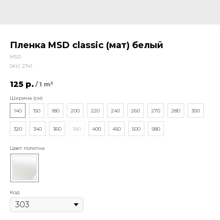
Пленка MSD classic (мат) белый
MSD
SKU:
2741
125
р.
/
1 m²
Ширина (см)
140
150
180
200
220
240
260
270
280
300
320
340
360
380
400
450
500
580
Цвет полотна
Код