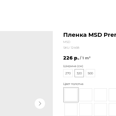
Пленка MSD Prem
MSD
SKU:
12468
226
р.
/
1 m²
Ширина (см)
270
320
500
Цвет полотна