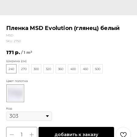
Пленка MSD Evolution (глянец) белый
MSD
SKU:
2750
171
р.
/
1 m²
Ширина (см)
240
270
300
320
360
400
450
500
Цвет полотна
Код
добавить к заказу