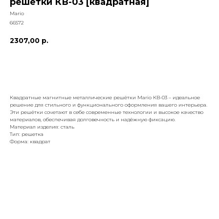
решётки КВ-03 [квадратная]
Mario
66572
2307,00
р.
добавить к заказу
Квадратные магнитные металлические решётки Mario КВ-03 – идеальное
решение для стильного и функционального оформления вашего интерьера.
Эти решётки сочетают в себе современные технологии и высокое качество
материалов, обеспечивая долговечность и надёжную фиксацию.
Материал изделия: сталь
Тип: решетка
Форма: квадрат