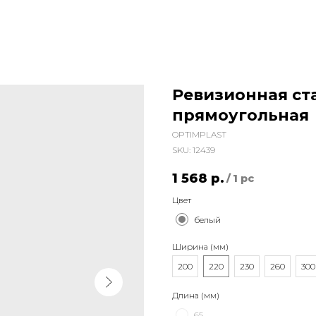
Ревизионная ст
прямоугольная
OPTIMPLAST
SKU:
12439
1 568
р.
/
1 pc
Цвет
белый
Ширина (мм)
200
220
230
260
300
Длина (мм)
65