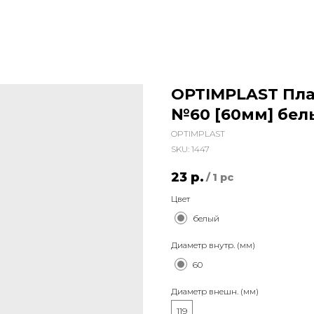
OPTIMPLAST Пл
№60 [60мм] бел
OPTIMPLAST
SKU:
1447
23
р.
/
1 pc
Цвет
белый
Диаметр внутр. (мм)
60
Диаметр внешн. (мм)
119