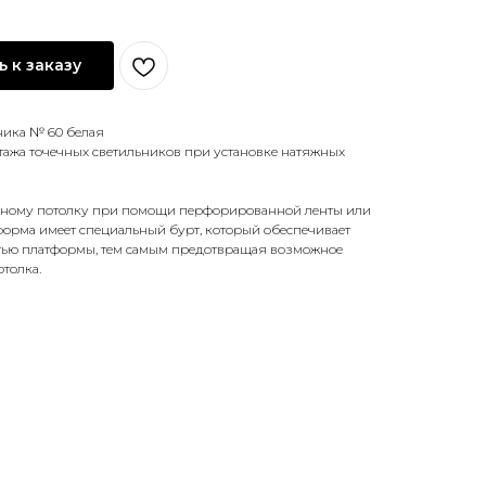
 к заказу
ника № 60 белая
ажа точечных светильников при установке натяжных
овному потолку при помощи перфорированной ленты или
форма имеет специальный бурт, который обеспечивает
тью платформы, тем самым предотвращая возможное
толка.