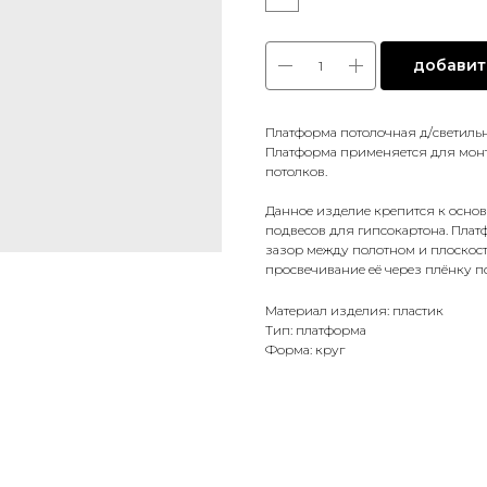
добавить
Платформа потолочная д/светиль
Платформа применяется для монт
потолков.
Данное изделие крепится к осн
подвесов для гипсокартона. Плат
зазор между полотном и плоскос
просвечивание её через плёнку по
Материал изделия: пластик
Тип: платформа
Форма: круг