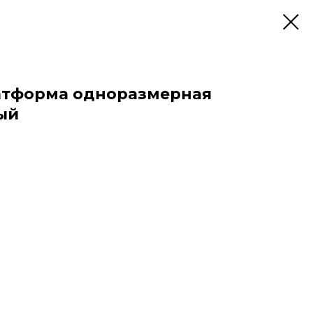
атформа одноразмерная
ый